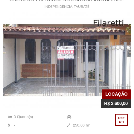
INDEPENDÊNCIA, TAUBATÉ
LOCAÇÃO
R$ 2.600,00
3 Quarto(s)
-
REF
491
-
250,00 m²